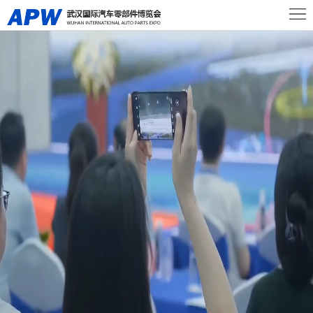
首
页
关
于
展
展
商
观
会
中
众
活
心
中
动
新
心
及
闻
联
会
资
系
议
讯
我
们