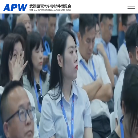
首
页
关
于
展
展
商
观
会
中
众
活
心
中
动
新
心
及
闻
联
会
资
系
议
讯
我
们