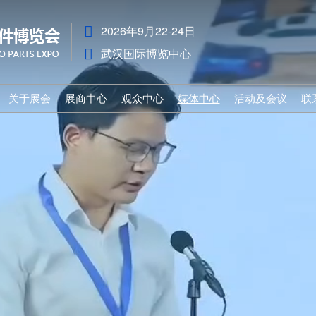
2026年9月22-24日
武汉国际博览中心
关于展会
展商中心
观众中心
媒体中心
活动及会议
联
展会介绍
参展申请
观众登记
行业资讯
2026年同期
组织机构
前往展馆
推荐展商
合作媒体
活动及会议
展会亮点
战略合作伙伴
为何参观
展会新闻
展会日程
展商提示
展馆路线
人物访谈
展品范围
展品范围
参观日程
上届回顾
参展费用
参观指南
名企推荐
下载中心
酒店预订